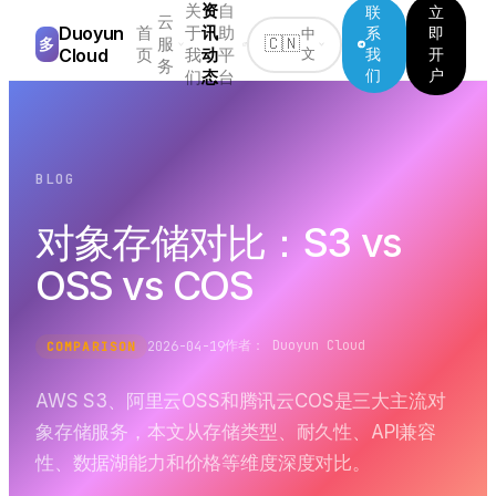
关
资
自
联
立
云
Duoyun
首
于
讯
助
系
即
中
服
多
🇨🇳
Cloud
页
我
动
平
我
开
文
务
们
户
们
态
台
BLOG
对象存储对比：S3 vs
OSS vs COS
作者：
Duoyun Cloud
2026-04-19
COMPARISON
AWS S3、阿里云OSS和腾讯云COS是三大主流对
象存储服务，本文从存储类型、耐久性、API兼容
性、数据湖能力和价格等维度深度对比。