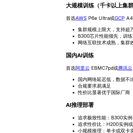
大规模训练（千卡以上集
首选
AWS
P6e Ultra或
GCP
A4
集群规模上限大，支持超
B300芯片性能领先，训练
网络互联技术成熟，集群
国内AI训练
首选
阿里云
EBMC7pd或
腾讯云
国内网络延迟低，数据不
合规要求易满足
性价比显著优于国际厂商
AI推理部署
追求极致性能：B300实例
追求性价比：H200实例
小规模推理：单卡或双卡