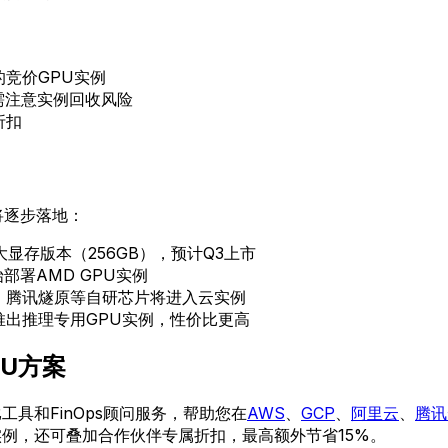
的竞价GPU实例
但需注意实例回收风险
折扣
将逐步落地：
大显存版本（256GB），预计Q3上市
部署AMD GPU实例
、腾讯燧原等自研芯片将进入云实例
推出推理专用GPU实例，性价比更高
U方案
工具和FinOps顾问服务，帮助您在
AWS
、
GCP
、
阿里云
、
腾讯
实例，还可叠加合作伙伴专属折扣，最高额外节省15%。