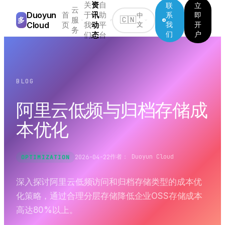
关
资
自
联
立
云
Duoyun
首
于
讯
助
系
即
中
服
多
🇨🇳
Cloud
页
我
动
平
我
开
文
务
们
户
们
态
台
BLOG
阿里云低频与归档存储成
本优化
作者：
Duoyun Cloud
2026-04-22
OPTIMIZATION
深入探讨阿里云低频访问和归档存储类型的成本优
化策略，通过合理分层存储降低企业OSS存储成本
高达80%以上。