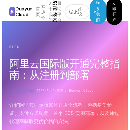
关
资
自
联
立
云
Duoyun
首
于
讯
助
系
即
中
服
多
🇨🇳
Cloud
页
我
动
平
我
开
文
务
们
户
们
态
台
BLOG
阿里云国际版开通完整指
南：从注册到部署
作者：
Duoyun Cloud
2026-04-14
TUTORIALS
详解阿里云国际版账号开通全流程，包括身份验
证、支付方式配置、首个 ECS 实例部署，以及通过
代理商获取更优价格的方法。